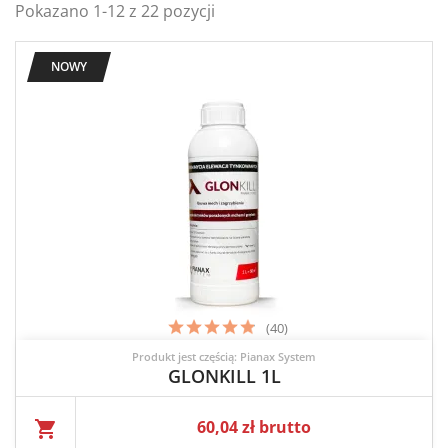
Pokazano 1-12 z 22 pozycji
NOWY
(40)
Produkt jest częścią: Pianax System
GLONKILL 1L
Cena
60,04 zł brutto
shopping_cart