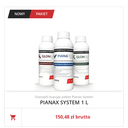
NOWY
PAKIET
Oszczędź kupując pakiet Pianax System
PIANAX SYSTEM 1 L
Cena
150,48 zł brutto
shopping_cart