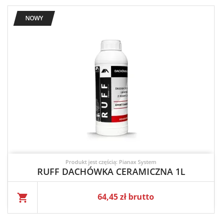
NOWY
Produkt jest częścią: Pianax System
RUFF DACHÓWKA CERAMICZNA 1L
Cena
64,45 zł brutto
shopping_cart