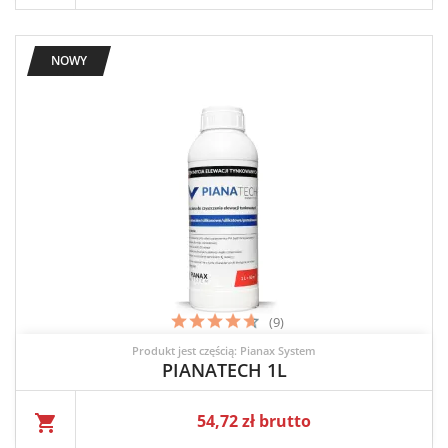
NOWY
(9)
Produkt jest częścią: Pianax System
PIANATECH 1L
Cena
54,72 zł brutto
shopping_cart