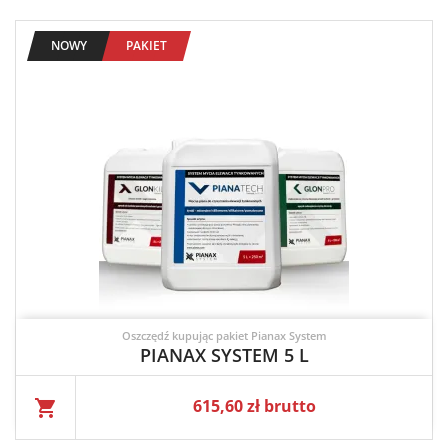
NOWY
PAKIET
Oszczędź kupując pakiet Pianax System
PIANAX SYSTEM 5 L
Cena
615,60 zł brutto
shopping_cart