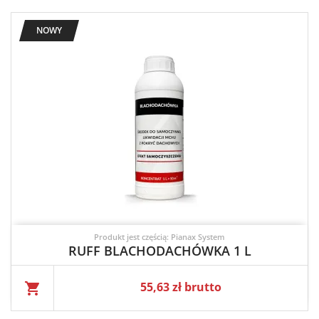
NOWY
Produkt jest częścią: Pianax System
RUFF BLACHODACHÓWKA 1 L
Cena
55,63 zł brutto
shopping_cart