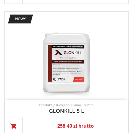
NOWY
Produkt jest częścią: Pianax System
GLONKILL 5 L
Cena
258,40 zł brutto
shopping_cart