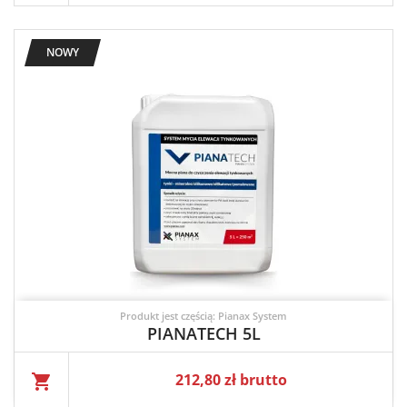
NOWY
Produkt jest częścią: Pianax System
PIANATECH 5L
Cena
212,80 zł brutto
shopping_cart