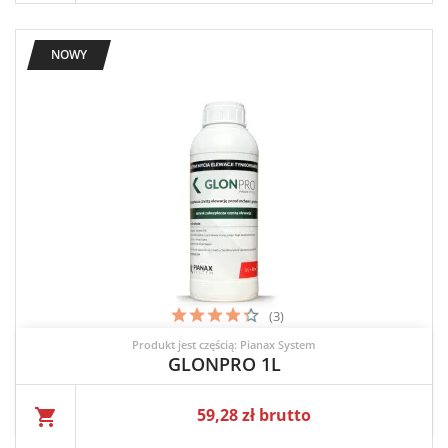
NOWY
(3)
Produkt jest częścią: Pianax System
GLONPRO 1L
Cena
59,28 zł brutto
shopping_cart