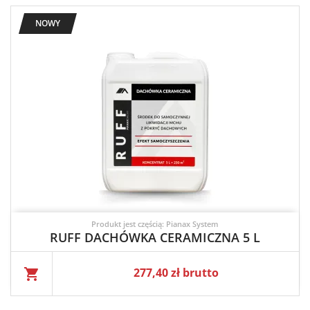
NOWY
Produkt jest częścią: Pianax System
RUFF DACHÓWKA CERAMICZNA 5 L
Cena
277,40 zł brutto
shopping_cart