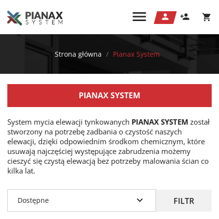



shopping_cart
Strona główna
Pianax System
PIANAX SYSTEM
System mycia elewacji tynkowanych
PIANAX SYSTEM
został
stworzony na potrzebę zadbania o czystość naszych
elewacji, dzięki odpowiednim środkom chemicznym, które
usuwają najczęściej występujące zabrudzenia możemy
cieszyć się czystą elewacją bez potrzeby malowania ścian co
kilka lat.

FILTR
Dostępne