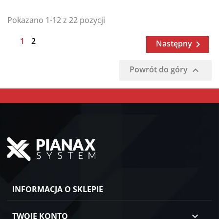
Pokazano 1-12 z 22 pozycji
1
2
Następny

Powrót do góry

INFORMACJA O SKLEPIE
TWOJE KONTO
