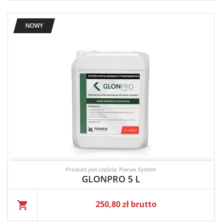
NOWY
Produkt jest częścią: Pianax System
GLONPRO 5 L
Cena
250,80 zł brutto
shopping_cart