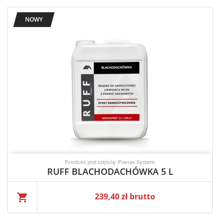
NOWY
Produkt jest częścią: Pianax System
RUFF BLACHODACHÓWKA 5 L
Cena
239,40 zł brutto
shopping_cart